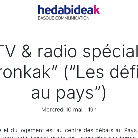
O
AGENCIA
OFERTAS
ACTUALIDAD
REFERE
V & radio spécia
ronkak” (“Les déf
au pays”)
Mercredi 10 mai – 19h
re et du logement est au centre des débats au Pays