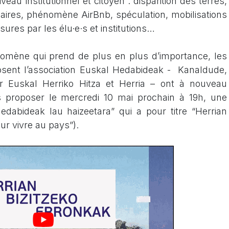
iveau institutionnel et citoyen : disparition des terres,
ires, phénomène AirBnb, spéculation, mobilisations
ures par les élu·e·s et institutions…
nomène qui prend de plus en plus d’importance, les
ent l’association Euskal Hedabideak - Kanaldude,
par Euskal Herriko Hitza et Herria – ont à nouveau
s proposer le
mercredi 10 mai prochain à 19h
, une
edabideak lau haizeetara” qui a pour titre
“Herrian
our vivre au pays”)
.