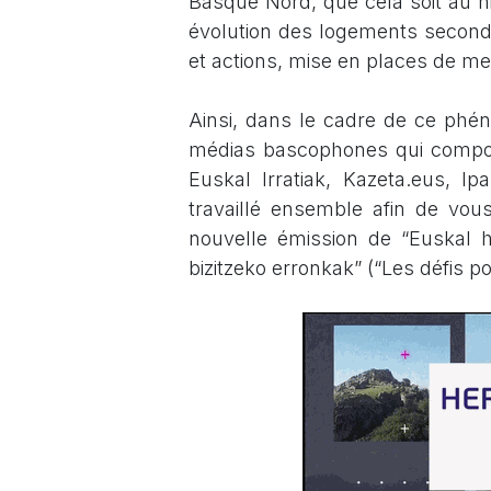
Basque Nord
, que cela soit au n
évolution des logements seconda
et actions, mise en places de mes
Ainsi, dans le cadre de ce phé
médias bascophones qui compos
Euskal Irratiak, Kazeta.eus, I
travaillé ensemble afin de vou
nouvelle émission de “Euskal h
bizitzeko erronkak” (“Les défis p