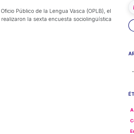
l Oficio Público de la Lengua Vasca (OPLB), el
realizaron la sexta encuesta sociolingüística
A
É
A
C
E