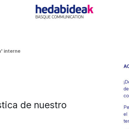
O
AGENCIA
OFERTAS
ACTUALIDAD
REFERE
' interne
A
¡D
d
c
stica de nuestro
Pe
el
te