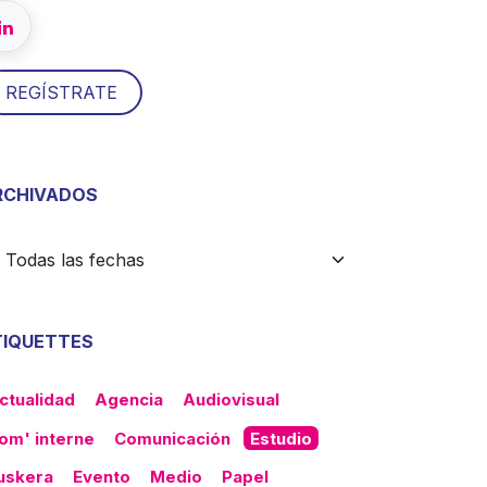
​​REGÍSTRATE
RCHIVADOS
TIQUETTES
ctualidad
Agencia
Audiovisual
om' interne
Comunicación
Estudio
uskera
Evento
Medio
Papel