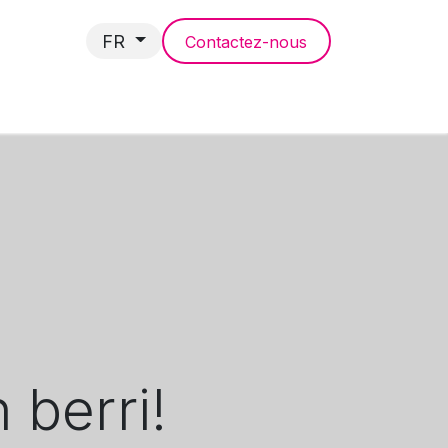
FR
Contactez-nous
NCES
 berri!