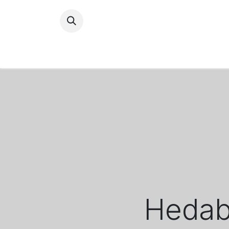
ACCU
Hedabi