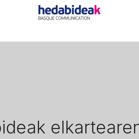
EIL
L'AGENCE
OFFRES
ACTUALITÉ
RÉFÉRE
deak elkartearen