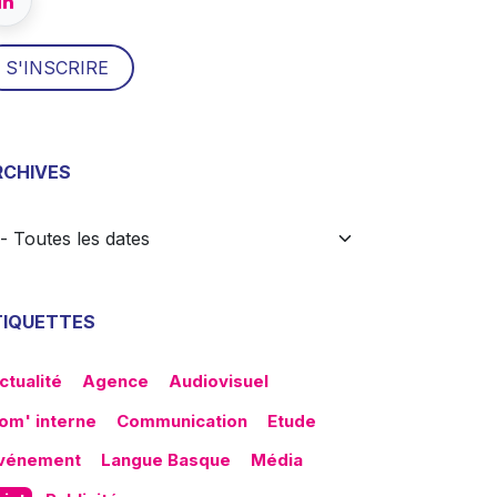
S'INSCRI​​RE
RCHIVES
TIQUETTES
ctualité
Agence
Audiovisuel
om' interne
Communication
Etude
vénement
Langue Basque
Média