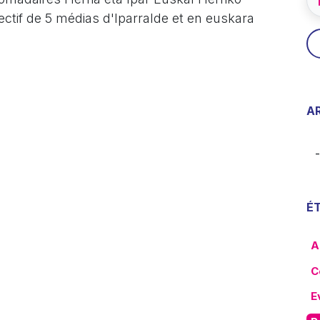
llectif de 5 médias d'Iparralde et en euskara
A
É
A
C
E