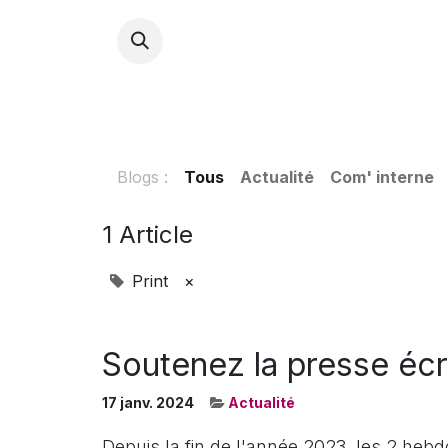
ACCU
Blogs :
Tous
Actualité
Com' interne
1 Article
Print
×
Soutenez la presse écr
17 janv. 2024
Actualité
Depuis la fin de l'année 2023, les 2 heb