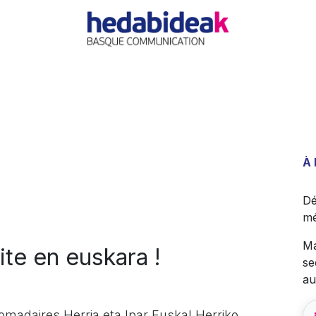
EIL
L'AGENCE
OFFRES
ACTUALITÉ
RÉFÉRE
À
Dé
mé
Ma
ite en euskara !
se
au
domadaires Herria eta Ipar Euskal Herriko