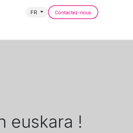
FR
Contactez-nous
NCES
n euskara !