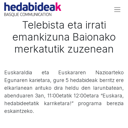
Telebista eta irrati
emankizuna Baionako
merkatutik zuzenean
Euskaraldia eta Euskararen Nazioarteko
Egunaren karietara, gure 5 hedabideak berritz ere
elkarlanean arituko dira heldu den larunbatean,
abenduaren 3an, 11:00etatik 12:00etara “Euskara,
hedabideetatik karriketara!” programa berezia
eskaintzeko.