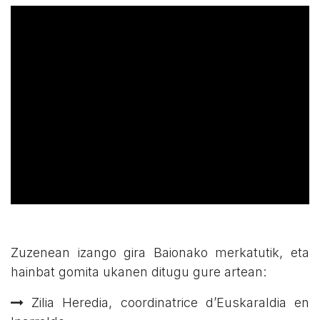
Zuzenean izango gira Baionako merkatutik, eta
hainbat gomita ukanen ditugu gure artean:
Zilia Heredia, coordinatrice d’Euskaraldia en