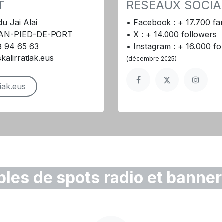
RÉSEAUX SOCI
T
• Facebook : + 17.700 fa
u Jai Alai
• X : + 14.000 followers
EAN-PIED-DE-PORT
• Instagram : + 16.000 fo
8 94 65 63
alirratiak.eus
(décembre 2025)
iak.eus
les de spots radio et banne