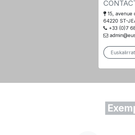
CONTAC
15, avenue d
64220 ST-J
+33 (0)7 6
admin@eusk
Euskalirrat
Exemp