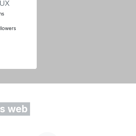
AUX
ns
llowers
rs web