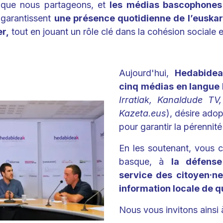
que nous partageons, et
les médias bascophones
 garantissent
une présence quotidienne de l’euska
er,
tout en jouant un rôle clé dans la cohésion sociale et 
Aujourd'hui,
Hedabidea
cinq médias en langue
Irratiak, Kanaldude TV,
Kazeta.eus
), désire ado
pour garantir la pérenni
En les soutenant, vous c
basque, à
la défense
service des citoyen·ne
information locale de q
Nous vous invitons ainsi à 