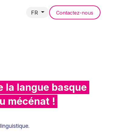
FR
Contactez-nous
NCES
de la langue basque
au mécénat !
linguistique.