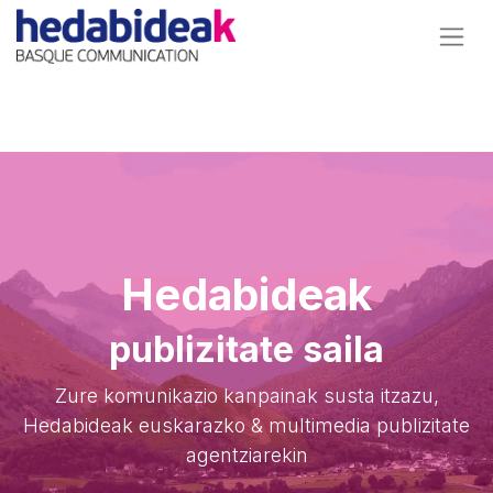
Hedabideak
publizitate saila
Zure komunikazio kanpainak susta itzazu,
Hedabideak euskarazko & multimedia publizitate
agentziarekin