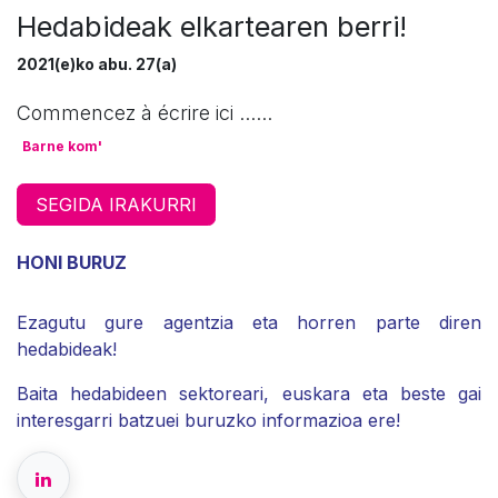
Hedabideak elkartearen berri!
2021(e)ko abu. 27(a)
Commencez à écrire ici ......
Barne kom'
SEGIDA IRAKURRI
HONI BURUZ
Ezagutu gure agentzia eta horren parte diren
hedabideak!
Baita hedabideen sektoreari, euskara eta beste gai
interesgarri batzuei buruzko informazioa ere!