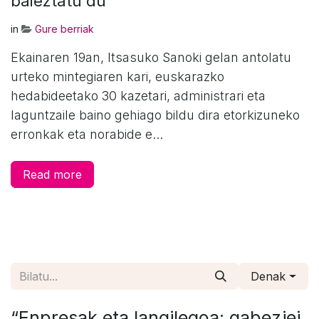
baieztatu du
in
Gure berriak
Ekainaren 19an, Itsasuko Sanoki gelan antolatu
urteko mintegiaren kari, euskarazko
hedabideetako 30 kazetari, administrari eta
laguntzaile baino gehiago bildu dira etorkizuneko
erronkak eta norabide e...
Read more
Denak
“Enpresak eta langilegoa: gabeziei