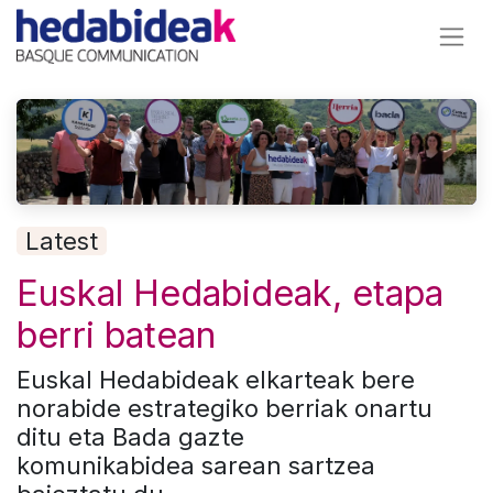
Latest
Euskal Hedabideak, etapa
berri batean
Euskal Hedabideak elkarteak bere
norabide estrategiko berriak onartu
ditu eta Bada gazte
komunikabidea sarean sartzea