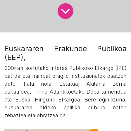
Euskararen Erakunde Publikoa
(EEP),
2004an sortutako Interes Publikoko Elkargo (IPE)
bat da eta hainbat eragile instituzionalek osatzen
dute, hala nola, Estatua, Akitania Berria
eskualdea, Pirinio Atlantikoetako Departamendua
eta Euskal Hirigune Elkargoa. Bere eginkizuna,
euskararen aldeko politika publiko baten
zehaztea eta obratzea da.