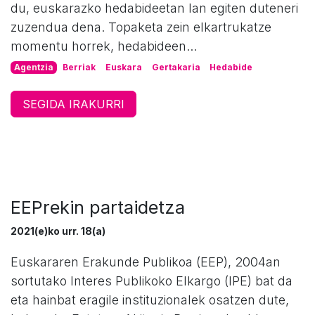
du, euskarazko hedabideetan lan egiten duteneri
zuzendua dena. Topaketa zein elkartrukatze
momentu horrek, hedabideen...
Agentzia
Berriak
Euskara
Gertakaria
Hedabide
SEGIDA IRAKURRI
EEPrekin partaidetza
2021(e)ko urr. 18(a)
Euskararen Erakunde Publikoa (EEP), 2004an
sortutako Interes Publikoko Elkargo (IPE) bat da
eta hainbat eragile instituzionalek osatzen dute,