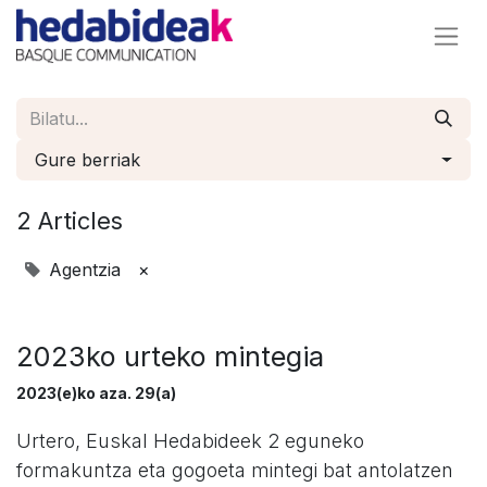
Gure berriak
2 Articles
Agentzia
×
2023ko urteko mintegia
2023(e)ko aza. 29(a)
Urtero, Euskal Hedabideek 2 eguneko
formakuntza eta gogoeta mintegi bat antolatzen