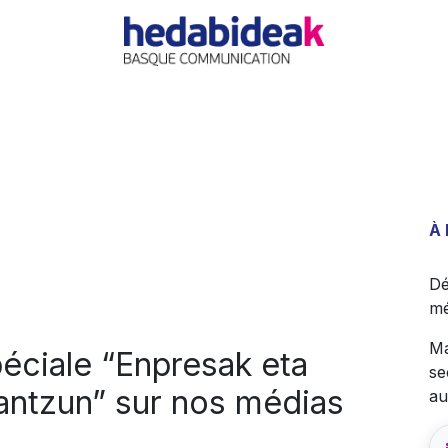
EIL
L'AGENCE
OFFRES
ACTUALITÉ
RÉFÉRE
À
Dé
mé
Ma
éciale “Enpresak eta
se
rantzun” sur nos médias
au