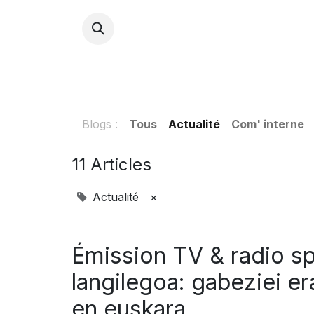
ACCU
Blogs :
Tous
Actualité
Com' interne
11 Articles
Actualité
×
Émission TV & radio sp
langilegoa: gabeziei e
en euskara