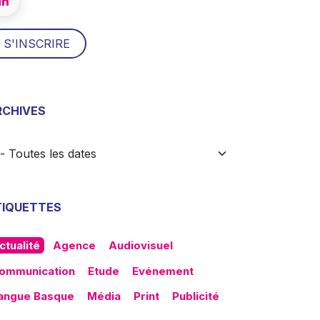
S'INSCRI​​RE
RCHIVES
TIQUETTES
ctualité
Agence
Audiovisuel
ommunication
Etude
Evénement
angue Basque
Média
Print
Publicité