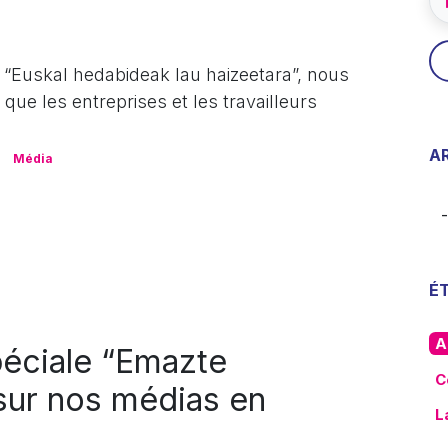
 “Euskal hedabideak lau haizeetara”, nous
que les entreprises et les travailleurs
.
A
Média
É
A
péciale “Emazte
C
 sur nos médias en
L