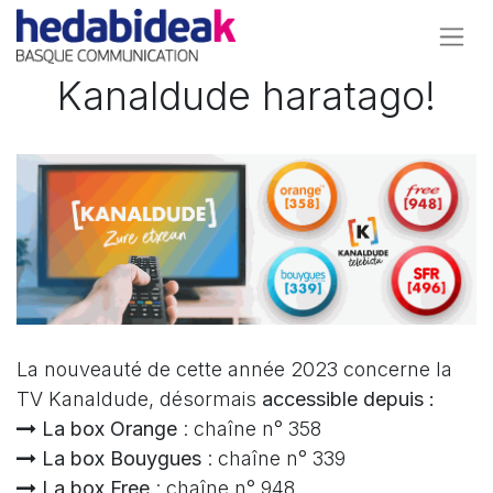
Kanaldude haratago!
La nouveauté de cette année 2023 concerne la
TV Kanaldude, désormais
accessible depuis :
La box Orange
: chaîne n° 358
La box Bouygues
: chaîne n° 339
La box Free
: chaîne n° 948