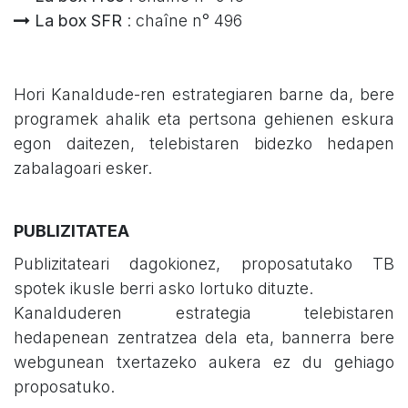
La box SFR
: chaîne n° 496
Hori Kanaldude-ren estrategiaren barne da, bere
programek ahalik eta pertsona gehienen eskura
egon daitezen, telebistaren bidezko hedapen
zabalagoari esker.
PUBLIZITATEA
Publizitateari dagokionez, proposatutako TB
spotek ikusle berri asko lortuko dituzte.
Kanalduderen estrategia telebistaren
hedapenean zentratzea dela eta, bannerra bere
webgunean txertazeko aukera ez du gehiago
proposatuko.