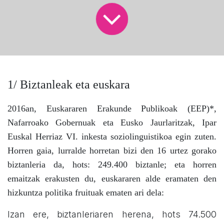
1/ Biztanleak eta euskara
2016an, Euskararen Erakunde Publikoak (EEP)*,
Nafarroako Gobernuak eta Eusko Jaurlaritzak, Ipar
Euskal Herriaz VI. inkesta soziolinguistikoa egin zuten.
Horren gaia, lurralde horretan bizi den 16 urtez gorako
biztanleria da, hots: 249.400 biztanle; eta horren
emaitzak erakusten du, euskararen alde eramaten den
hizkuntza politika fruituak ematen ari dela:
Izan ere, biztanleriaren herena, hots 74.500