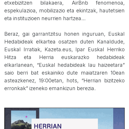
etxebizitzen bilakaera, AirBnb fenomenoa,
espekulazioa, mobilizazio eta ekintzak, hautetsien
eta instituzioen neurrien hartzea...
Beraz, gai garrantzitsu honen inguruan, Euskal
Hedabideak elkartea osatzen duten Kanaldude,
Euskal Irratiak, Kazeta.eus, Ipar Euskal Herriko
Hitza eta Herria euskarazko hedabideak
elkarlanean, “Euskal hedabideak lau haizeetara”
saio berri bat eskainiko dute maiatzaren 10ean
asteazkenez, 19:00etan, hots, “Herrian bizitzeko
erronkak” izeneko emankizun berezia.