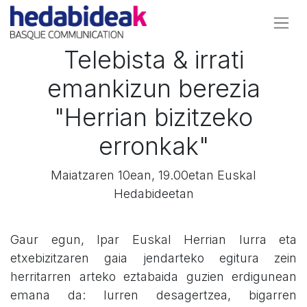
Telebista & irrati
emankizun berezia
"Herrian bizitzeko
erronkak"
Maiatzaren 10ean, 19.00etan Euskal
Hedabideetan
Gaur egun, Ipar Euskal Herrian lurra eta
etxebizitzaren gaia jendarteko egitura zein
herritarren arteko eztabaida guzien erdigunean
emana da: lurren desagertzea, bigarren