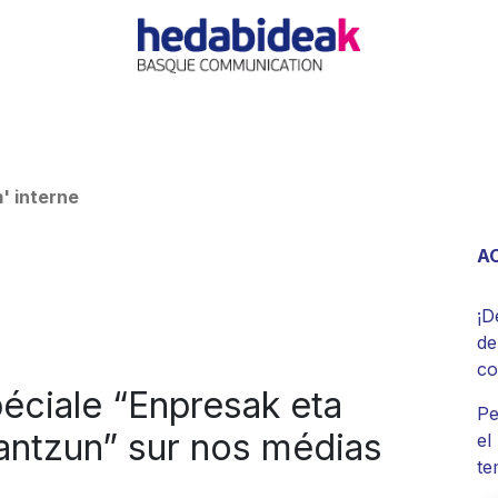
O
AGENCIA
OFERTAS
ACTUALIDAD
REFERE
' interne
A
¡D
d
c
éciale “Enpresak eta
Pe
rantzun” sur nos médias
el
te