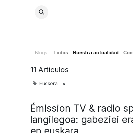
INICI
Blogs:
Todos
Nuestra actualidad
Com
11 Artículos
Euskera
×
Émission TV & radio sp
langilegoa: gabeziei e
en euskara