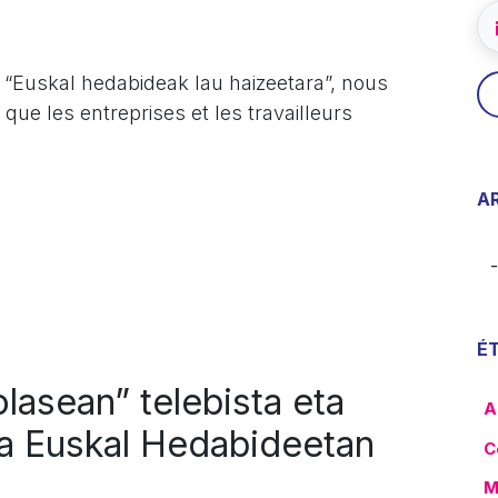
 “Euskal hedabideak lau haizeetara”, nous
que les entreprises et les travailleurs
.
A
É
lasean” telebista eta
A
ia Euskal Hedabideetan
C
M