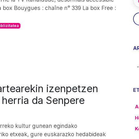
a box Bouygues : chaîne n° 339 La box Free :
blizitatea
A
artearekin izenpetzen
E
 herria da Senpere
A
H
arreko kultur gunean egindako
K
riko etxeak, gure euskarazko hedabideak