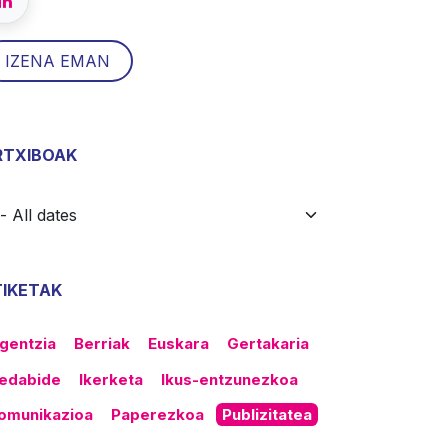
IZENA EMAN
RTXIBOAK
TIKETAK
gentzia
Berriak
Euskara
Gertakaria
edabide
Ikerketa
Ikus-entzunezkoa
omunikazioa
Paperezkoa
Publizitatea