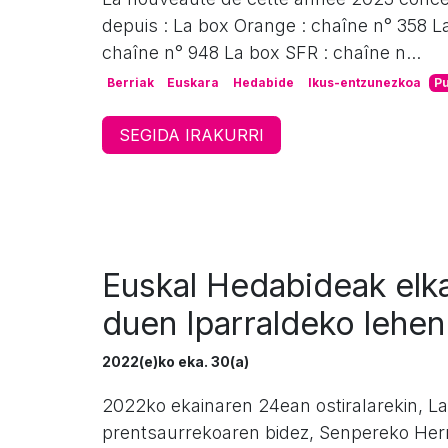
depuis : La box Orange : chaîne n° 358 L
chaîne n° 948 La box SFR : chaîne n...
Berriak
Euskara
Hedabide
Ikus-entzunezkoa
Pu
SEGIDA IRAKURRI
Euskal Hedabideak elk
duen Iparraldeko lehen
2022(e)ko eka. 30(a)
2022ko ekainaren 24ean ostiralarekin, L
prentsaurrekoaren bidez, Senpereko Her