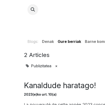
HARR
Blogs:
Denak
Gure berriak
Barne kom
2 Articles
Publizitatea
×
Kanaldude haratago!
2023(e)ko urt. 10(a)
La nouveauté de cette année 2023 conce