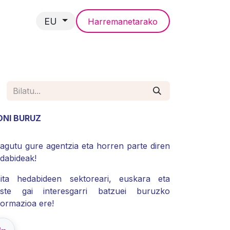
EU
Harremanetarako
EROAK
ONI BURUZ
agutu gure agentzia eta horren parte diren
dabideak!
ita hedabideen sektoreari, euskara eta
ste gai interesgarri batzuei buruzko
formazioa ere!