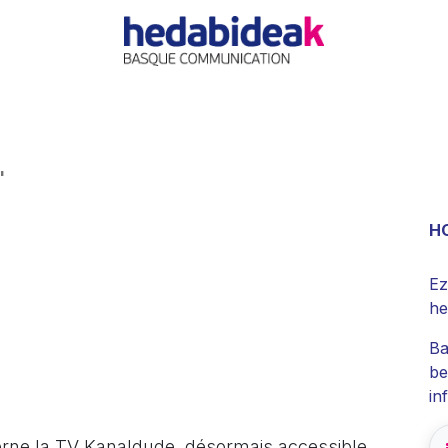
ERA
AGENTZIA
ESKAINTZAK
BERRIAK
BEZ
'
H
Ez
he
Ba
be
in
rne la TV Kanaldude, désormais accessible