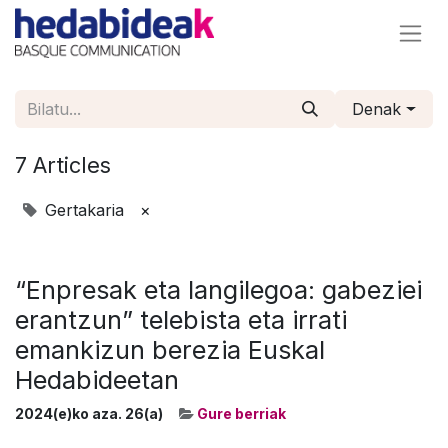
Denak
7 Articles
Gertakaria
×
“Enpresak eta langilegoa: gabeziei
erantzun” telebista eta irrati
emankizun berezia Euskal
Hedabideetan
2024(e)ko aza. 26(a)
Gure berriak