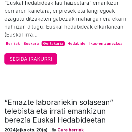
“Euskal hedabideak lau haizeetara” emankizun
berriaren karietara, enpresek eta langilegoak
ezagutu ditzaketen gabeziak mahai gainera ekarri
nahi izan ditugu. Euskal hedabideak elkarlanean
(Euskal Irra...
Berriak
Euskara
Gertakaria
Hedabide
Ikus-entzunezkoa
SEGIDA IRAKURRI
“Emazte laborariekin solasean”
telebista eta irrati emankizun
berezia Euskal Hedabideetan
2024(e)ko ots. 20(a)
Gure berriak