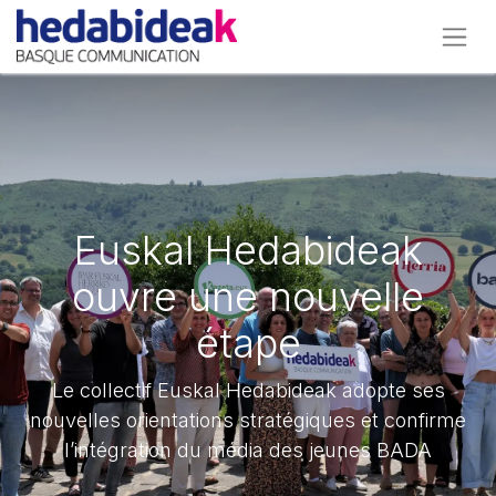
Euskal Hedabideak
ouvre une nouvelle
étape
Le collectif Euskal Hedabideak adopte ses
nouvelles orientations stratégiques et confirme
l’intégration du média des jeunes BADA