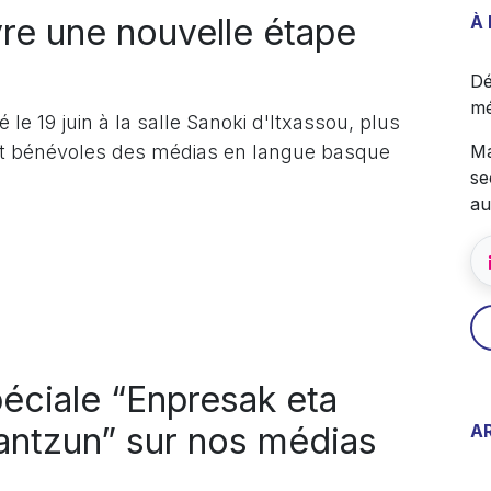
re une nouvelle étape
À
Dé
mé
le 19 juin à la salle Sanoki d'Itxassou, plus
s et bénévoles des médias en langue basque
Ma
se
au
éciale “Enpresak eta
rantzun” sur nos médias
A