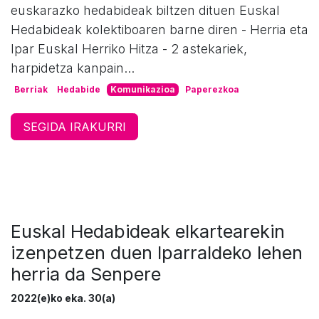
euskarazko hedabideak biltzen dituen Euskal
Hedabideak kolektiboaren barne diren - Herria eta
Ipar Euskal Herriko Hitza - 2 astekariek,
harpidetza kanpain...
Berriak
Hedabide
Komunikazioa
Paperezkoa
SEGIDA IRAKURRI
Euskal Hedabideak elkartearekin
izenpetzen duen Iparraldeko lehen
herria da Senpere
2022(e)ko eka. 30(a)