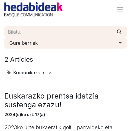
Gure berriak
2 Articles
Komunikazioa
×
Euskarazko prentsa idatzia
sustenga ezazu!
2024(e)ko urt. 17(a)
2023ko urte bukaeratik goiti, Iparraldeko eta