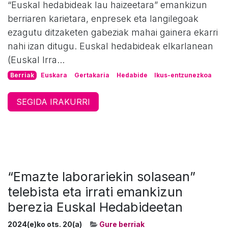
“Euskal hedabideak lau haizeetara” emankizun
berriaren karietara, enpresek eta langilegoak
ezagutu ditzaketen gabeziak mahai gainera ekarri
nahi izan ditugu. Euskal hedabideak elkarlanean
(Euskal Irra...
Berriak
Euskara
Gertakaria
Hedabide
Ikus-entzunezkoa
SEGIDA IRAKURRI
“Emazte laborariekin solasean”
telebista eta irrati emankizun
berezia Euskal Hedabideetan
2024(e)ko ots. 20(a)
Gure berriak