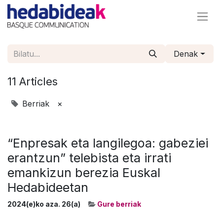
Denak
11 Articles
Berriak
×
“Enpresak eta langilegoa: gabeziei
erantzun” telebista eta irrati
emankizun berezia Euskal
Hedabideetan
2024(e)ko aza. 26(a)
Gure berriak